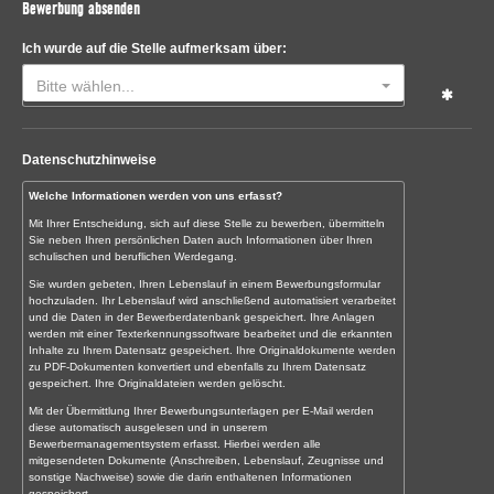
Bewerbung absenden
Ich wurde auf die Stelle aufmerksam über:
Bitte wählen...
Datenschutzhinweise
Welche Informationen werden von uns erfasst?
Mit Ihrer Entscheidung, sich auf diese Stelle zu bewerben, übermitteln
Sie neben Ihren persönlichen Daten auch Informationen über Ihren
schulischen und beruflichen Werdegang.
Sie wurden gebeten, Ihren Lebenslauf in einem Bewerbungsformular
hochzuladen. Ihr Lebenslauf wird anschließend automatisiert verarbeitet
und die Daten in der Bewerberdatenbank gespeichert. Ihre Anlagen
werden mit einer Texterkennungssoftware bearbeitet und die erkannten
Inhalte zu Ihrem Datensatz gespeichert. Ihre Originaldokumente werden
zu PDF-Dokumenten konvertiert und ebenfalls zu Ihrem Datensatz
gespeichert. Ihre Originaldateien werden gelöscht.
Mit der Übermittlung Ihrer Bewerbungsunterlagen per E-Mail werden
diese automatisch ausgelesen und in unserem
Bewerbermanagementsystem erfasst. Hierbei werden alle
mitgesendeten Dokumente (Anschreiben, Lebenslauf, Zeugnisse und
sonstige Nachweise) sowie die darin enthaltenen Informationen
gespeichert.