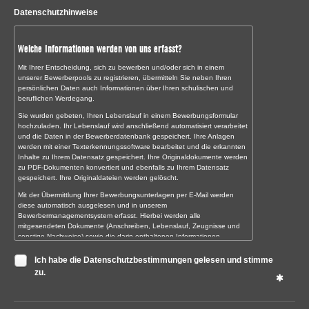
Datenschutzhinweise
Welche Informationen werden von uns erfasst?
Mit Ihrer Entscheidung, sich zu bewerben und/oder sich in einem
unserer Bewerberpools zu registrieren, übermitteln Sie neben Ihren
persönlichen Daten auch Informationen über Ihren schulischen und
beruflichen Werdegang.
Sie wurden gebeten, Ihren Lebenslauf in einem Bewerbungsformular
hochzuladen. Ihr Lebenslauf wird anschließend automatisiert verarbeitet
und die Daten in der Bewerberdatenbank gespeichert. Ihre Anlagen
werden mit einer Texterkennungssoftware bearbeitet und die erkannten
Inhalte zu Ihrem Datensatz gespeichert. Ihre Originaldokumente werden
zu PDF-Dokumenten konvertiert und ebenfalls zu Ihrem Datensatz
gespeichert. Ihre Originaldateien werden gelöscht.
Mit der Übermittlung Ihrer Bewerbungsunterlagen per E-Mail werden
diese automatisch ausgelesen und in unserem
Bewerbermanagementsystem erfasst. Hierbei werden alle
mitgesendeten Dokumente (Anschreiben, Lebenslauf, Zeugnisse und
sonstige Nachweise) sowie die darin enthaltenen Informationen
gespeichert.
Ich habe die Datenschutzbestimmungen gelesen und stimme
Sollten Sie uns Ihre Bewerbungsunterlagen noch persönlich oder auf
zu.
dem Postweg übermitteln, digitalisieren wir diese zunächst und erfassen
sie anschließend ebenfalls in unserem Bewerbermanagementsystem.
Die Originalunterlagen senden wir Ihnen wieder zurück.