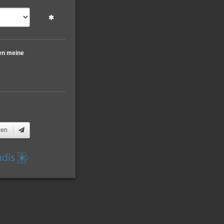
che
nen
en meine
Servern der
arsing-Tool
Parsing-
den
gorien von