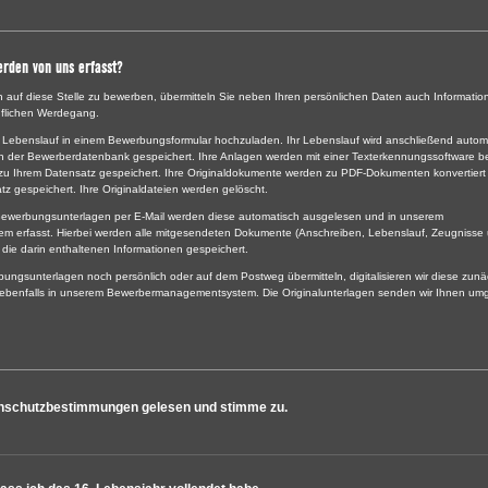
rden von uns erfasst?
ch auf diese Stelle zu bewerben, übermitteln Sie neben Ihren persönlichen Daten auch Informati
uflichen Werdegang.
 Lebenslauf in einem Bewerbungsformular hochzuladen. Ihr Lebenslauf wird anschließend automa
 in der Bewerberdatenbank gespeichert. Ihre Anlagen werden mit einer Texterkennungssoftware be
 zu Ihrem Datensatz gespeichert. Ihre Originaldokumente werden zu PDF-Dokumenten konvertiert
tz gespeichert. Ihre Originaldateien werden gelöscht.
r Bewerbungsunterlagen per E-Mail werden diese automatisch ausgelesen und in unserem
 erfasst. Hierbei werden alle mitgesendeten Dokumente (Anschreiben, Lebenslauf, Zeugnisse
die darin enthaltenen Informationen gespeichert.
bungsunterlagen noch persönlich oder auf dem Postweg übermitteln, digitalisieren wir diese zun
 ebenfalls in unserem Bewerbermanagementsystem. Die Originalunterlagen senden wir Ihnen u
lt der eingestellten Texte verantwortlich. Bitte stellen Sie sicher, dass Sie uns keine Dateianhänge
sönliche Daten, die Sie an uns übermitteln, sollten in der Regel folgendes nicht enthalten:
enschutzbestimmungen gelesen und stimme zu.
r Krankheiten,
r eine eventuelle Schwangerschaft,
r ethnische Herkunft,
öse oder philosophische Überzeugungen,
hörigkeit und sexuelle Ausrichtung,