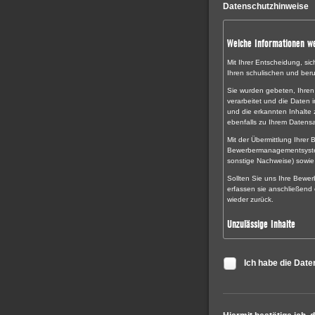
Datenschutzhinweise
Welche Informationen we
Mit Ihrer Entscheidung, si
Ihren schulischen und ber
Sie wurden gebeten, Ihren
verarbeitet und die Daten
und die erkannten Inhalte
ebenfalls zu Ihrem Datensa
Mit der Übermittlung Ihre
Bewerbermanagementsystem
sonstige Nachweise) sowie 
Sollten Sie uns Ihre Bewer
erfassen sie anschließend
wieder zurück.
Unzulässige Inhalte
Sie sind allein für den Inha
oder Würmern zusenden. Per
Ich habe die Dat
Informationen übe
Informationen übe
Informationen übe
politische, religi
Gewerkschaftszuge