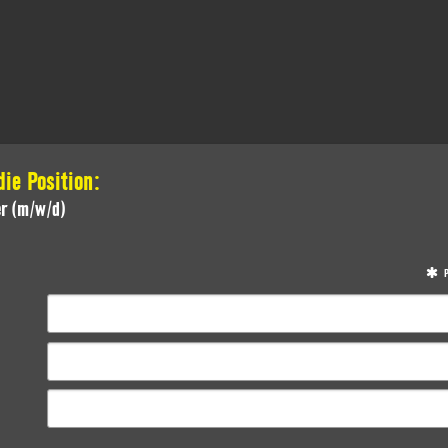
ie Position:
er (m/w/d)
P