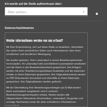
Ich wurde auf die Stelle aufmerksam über:
Bitte wählen...
Datenschutzhinweise
Welche Informationen werden von uns erfasst?
Mit Ihrer Entscheidung, sich auf diese Stelle zu bewerben, übermitteln
Sie neben Ihren persönlichen Daten auch Informationen über Ihren
schulischen und beruflichen Werdegang.
Sie wurden gebeten, Ihren Lebenslauf in einem Bewerbungsformular
hochzuladen. Ihr Lebenslauf wird anschließend automatisiert verarbeitet
und die Daten in der Bewerberdatenbank gespeichert. Ihre Anlagen
werden mit einer Texterkennungssoftware bearbeitet und die erkannten
Inhalte zu Ihrem Datensatz gespeichert. Ihre Originaldokumente werden
zu PDF-Dokumenten konvertiert und ebenfalls zu Ihrem Datensatz
gespeichert. Ihre Originaldateien werden gelöscht.
Mit der Übermittlung Ihrer Bewerbungsunterlagen per E-Mail werden
diese automatisch ausgelesen und in unserem
Bewerbermanagementsystem erfasst. Hierbei werden alle
mitgesendeten Dokumente (Anschreiben, Lebenslauf, Zeugnisse und
sonstige Nachweise) sowie die darin enthaltenen Informationen
gespeichert.