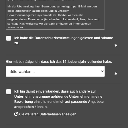
Mit der Übermittlung Ihrer Bewerbungsunterlagen per E-Mail werden
diese automatisch ausgelesen und in unserem
Bewerbermanagementsystem erfasst. Hierbei werden alle
mitgesendeten Dokumente (Anschreiben, Lebenslauf, Zeugnisse und
sonstige Nachweise) sowie die darin enthaltenen Informationen
gespeichert.
Sollten Sie uns Ihre Bewerbungsunterlagen noch persönlich oder auf
Ich habe die Datenschutzbestimmungen gelesen und stimme
dem Postweg übermitteln, digitalisieren wir diese zunächst und erfassen
zu.
sie anschließend ebenfalls in unserem Bewerbermanagementsystem.
Die Originalunterlagen senden wir Ihnen umgehend wieder zurück.
Unzulässige Inhalte
Hiermit bestätige ich, dass ich das 16. Lebensjahr vollendet habe.
Sie sind allein für den Inhalt der eingestellten Texte verantwortlich. Bitte
stellen Sie sicher, dass Sie uns keine Dateianhänge mit Viren oder
Würmern zusenden. Persönliche Daten, die Sie an uns übermitteln,
sollten in der Regel folgendes nicht enthalten:
Informationen über Krankheiten,
Informationen über eine eventuelle Schwangerschaft,
Ich bin damit einverstanden, dass auch andere zur
Informationen über ethnische Herkunft,
Unternehmensgruppe gehörende Unternehmen meine
politische, religiöse oder philosophische Überzeugungen,
Bewerbung einsehen und mich auf passende Angebote
Gewerkschaftszugehörigkeit und sexuelle Ausrichtung,
ansprechen können.
diffamierende oder entwürdigende Informationen,
Informationen, die in keinem konkreten Zusammenhang mit
Alle weiteren Unternehmen anzeigen
Ihrer Bewerbung stehen.
Die Informationen, die Sie uns übermitteln, müssen der Wahrheit
entsprechen, dürfen keine Rechte Dritter, öffentlich-rechtliche