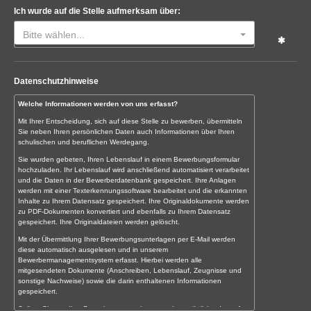
Ich wurde auf die Stelle aufmerksam über:
Bitte wählen...
Datenschutzhinweise
Welche Informationen werden von uns erfasst?
Mit Ihrer Entscheidung, sich auf diese Stelle zu bewerben, übermitteln
Sie neben Ihren persönlichen Daten auch Informationen über Ihren
schulischen und beruflichen Werdegang.
Sie wurden gebeten, Ihren Lebenslauf in einem Bewerbungsformular
hochzuladen. Ihr Lebenslauf wird anschließend automatisiert verarbeitet
und die Daten in der Bewerberdatenbank gespeichert. Ihre Anlagen
werden mit einer Texterkennungssoftware bearbeitet und die erkannten
Inhalte zu Ihrem Datensatz gespeichert. Ihre Originaldokumente werden
zu PDF-Dokumenten konvertiert und ebenfalls zu Ihrem Datensatz
gespeichert. Ihre Originaldateien werden gelöscht.
Mit der Übermittlung Ihrer Bewerbungsunterlagen per E-Mail werden
diese automatisch ausgelesen und in unserem
Bewerbermanagementsystem erfasst. Hierbei werden alle
mitgesendeten Dokumente (Anschreiben, Lebenslauf, Zeugnisse und
sonstige Nachweise) sowie die darin enthaltenen Informationen
gespeichert.
Sollten Sie uns Ihre Bewerbungsunterlagen noch persönlich oder auf