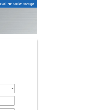
rück zur Stellenanzeige
is)
flichtangaben