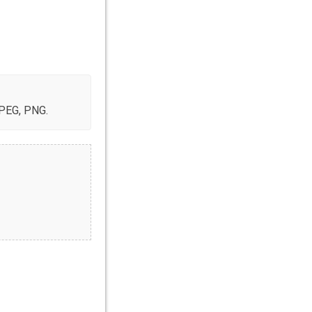
n, Lebenslauf,
JPEG, PNG.