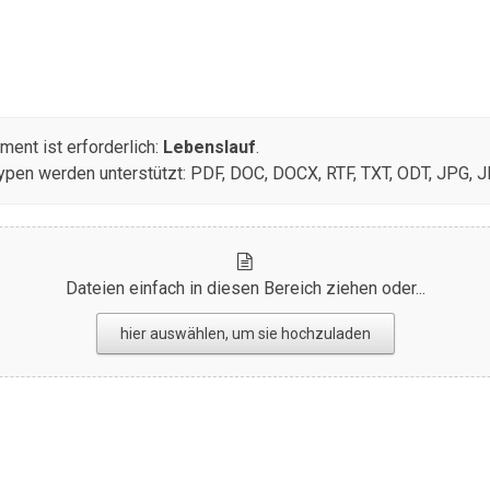
e
öglichkeit, Bewerbungsunterlagen hochzuladen, z. B. Anschreibe
ent ist erforderlich:
Lebenslauf
.
ypen werden unterstützt: PDF, DOC, DOCX, RTF, TXT, ODT, JPG, 
Dateien einfach in diesen Bereich ziehen oder...
hier auswählen, um sie hochzuladen
 absenden