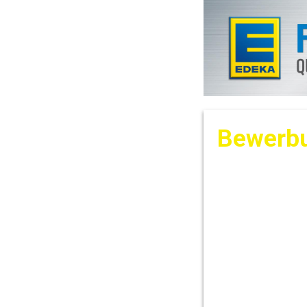
Bewerbu
Aushilfe 
Persönlic
Anrede
Vorname