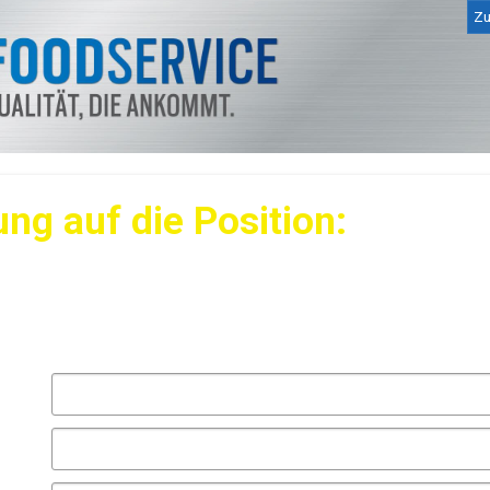
Zu
ng auf die Position:
(m/w/d) Bereich Kasse (Minijob-Bas
he Angaben
P