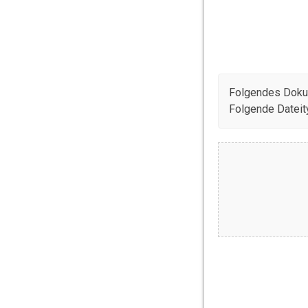
Dokument
Hier besteht die M
Zeugnisse etc.
Folgendes Dokum
Folgende Dateit
Bewerbung