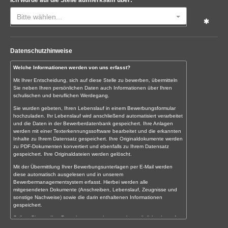
Bitte wählen...
Datenschutzhinweise
Welche Informationen werden von uns erfasst?
Mit Ihrer Entscheidung, sich auf diese Stelle zu bewerben, übermitteln
Sie neben Ihren persönlichen Daten auch Informationen über Ihren
schulischen und beruflichen Werdegang.
Sie wurden gebeten, Ihren Lebenslauf in einem Bewerbungsformular
hochzuladen. Ihr Lebenslauf wird anschließend automatisiert verarbeitet
und die Daten in der Bewerberdatenbank gespeichert. Ihre Anlagen
werden mit einer Texterkennungssoftware bearbeitet und die erkannten
Inhalte zu Ihrem Datensatz gespeichert. Ihre Originaldokumente werden
zu PDF-Dokumenten konvertiert und ebenfalls zu Ihrem Datensatz
gespeichert. Ihre Originaldateien werden gelöscht.
Mit der Übermittlung Ihrer Bewerbungsunterlagen per E-Mail werden
diese automatisch ausgelesen und in unserem
Bewerbermanagementsystem erfasst. Hierbei werden alle
mitgesendeten Dokumente (Anschreiben, Lebenslauf, Zeugnisse und
sonstige Nachweise) sowie die darin enthaltenen Informationen
gespeichert.
Sollten Sie uns Ihre Bewerbungsunterlagen noch persönlich oder auf
dem Postweg übermitteln, digitalisieren wir diese zunächst und erfassen