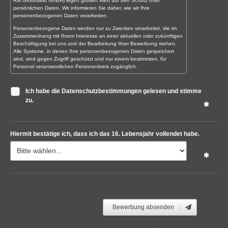
RM Großmarkt GmbH) legen großen Wert auf den Schutz Ihrer
persönlichen Daten. Wir informieren Sie daher, wie wir Ihre
personenbezogenen Daten verarbeiten.
Personenbezogene Daten werden nur zu Zwecken verarbeitet, die im
Zusammenhang mit Ihrem Interesse an einer aktuellen oder zukünftigen
Beschäftigung bei uns und der Bearbeitung Ihrer Bewerbung stehen.
Alle Systeme, in denen Ihre personenbezogenen Daten gespeichert
sind, sind gegen Zugriff geschützt und nur einem bestimmten, für
Personal verantwortlichen Personenkreis zugänglich.
Verantwortliche Stelle:
Ich habe die Datenschutzbestimmungen gelesen und stimme
SB Union Großmarkt GmbH
zu.
Unter dem Schöneberg 20
DE-34212 Melsungen
Datenschutzbeauftragter:
Hiermit bestätige ich, dass ich das 16. Lebensjahr vollendet habe.
Der Datenschutzbeauftragte der Firmen der EDEKA Hessenring-Gruppe
ist zu erreichen unter:
EDEKA Handelsgesellschaft Hessenring Gruppe
Datenschutzbeauftragter
Unter dem Schöneberg 20
34212 Melsungen
Mail:
datenschutz-hr@edeka.de
Bewerbung absenden
Rechtsgrundlage der Verarbeitung:
Art. 6 Abs. 1 lit. a, b, c, f EU-DS-GVO, Art. 9 Abs.2 lit. a, b EU-DS-GVO,