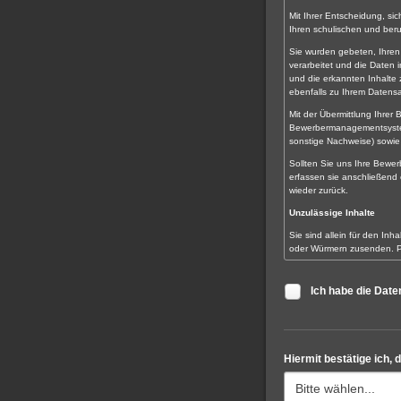
Mit Ihrer Entscheidung, si
Ihren schulischen und ber
Sie wurden gebeten, Ihren
verarbeitet und die Daten
und die erkannten Inhalte
ebenfalls zu Ihrem Datensa
Mit der Übermittlung Ihre
Bewerbermanagementsystem
sonstige Nachweise) sowie 
Sollten Sie uns Ihre Bewer
erfassen sie anschließend
wieder zurück.
Unzulässige Inhalte
Sie sind allein für den Inha
oder Würmern zusenden. Per
Informationen übe
Informationen übe
Ich habe die Dat
Informationen übe
politische, relig
Gewerkschaftszuge
diffamierende ode
Informationen, di
Hiermit bestätige ich, 
Die Informationen, die Sie 
Vorschriften oder die guten
Forderungen schadlos halt