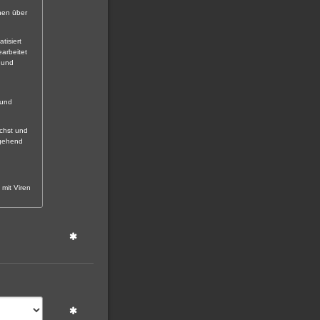
onen über
tisiert
arbeitet
 und
 und
ächst und
mgehend
 mit Viren
che
nen