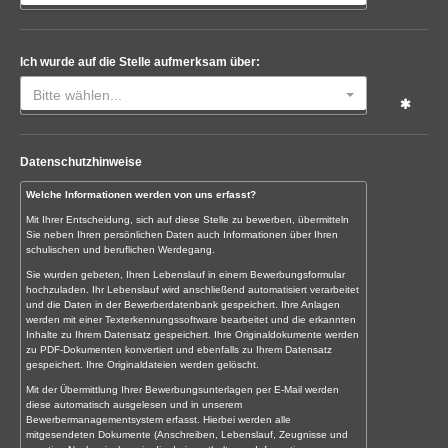
Ich wurde auf die Stelle aufmerksam über:
Bitte wählen...
Datenschutzhinweise
Welche Informationen werden von uns erfasst?
Mit Ihrer Entscheidung, sich auf diese Stelle zu bewerben, übermitteln
Sie neben Ihren persönlichen Daten auch Informationen über Ihren
schulischen und beruflichen Werdegang.
Sie wurden gebeten, Ihren Lebenslauf in einem Bewerbungsformular
hochzuladen. Ihr Lebenslauf wird anschließend automatisiert verarbeitet
und die Daten in der Bewerberdatenbank gespeichert. Ihre Anlagen
werden mit einer Texterkennungssoftware bearbeitet und die erkannten
Inhalte zu Ihrem Datensatz gespeichert. Ihre Originaldokumente werden
zu PDF-Dokumenten konvertiert und ebenfalls zu Ihrem Datensatz
gespeichert. Ihre Originaldateien werden gelöscht.
Mit der Übermittlung Ihrer Bewerbungsunterlagen per E-Mail werden
diese automatisch ausgelesen und in unserem
Bewerbermanagementsystem erfasst. Hierbei werden alle
mitgesendeten Dokumente (Anschreiben, Lebenslauf, Zeugnisse und