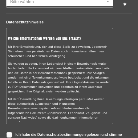
Bitte wählen...
Datenschutzhinweise
Welche Informationen werden von uns erfasst?
Mit Ihrer Entscheidung, sich auf diese Stelle zu bewerben, übermitteln
Sie neben Ihren persönlichen Daten auch Informationen über Ihren
schulischen und beruflichen Werdegang.
Sie wurden gebeten, Ihren Lebenslauf in einem Bewerbungsformular
hochzuladen. Ihr Lebenslauf wird anschließend automatisiert verarbeitet
und die Daten in der Bewerberdatenbank gespeichert. Ihre Anlagen
werden mit einer Texterkennungssoftware bearbeitet und die erkannten
Inhalte zu Ihrem Datensatz gespeichert. Ihre Originaldokumente werden
zu PDF-Dokumenten konvertiert und ebenfalls zu Ihrem Datensatz
gespeichert. Ihre Originaldateien werden gelöscht.
Mit der Übermittlung Ihrer Bewerbungsunterlagen per E-Mail werden
diese automatisch ausgelesen und in unserem
Bewerbermanagementsystem erfasst. Hierbei werden alle
mitgesendeten Dokumente (Anschreiben, Lebenslauf, Zeugnisse und
sonstige Nachweise) sowie die darin enthaltenen Informationen
gespeichert.
Sollten Sie uns Ihre Bewerbungsunterlagen noch persönlich oder auf
Ich habe die Datenschutzbestimmungen gelesen und stimme
dem Postweg übermitteln, digitalisieren wir diese zunächst und erfassen