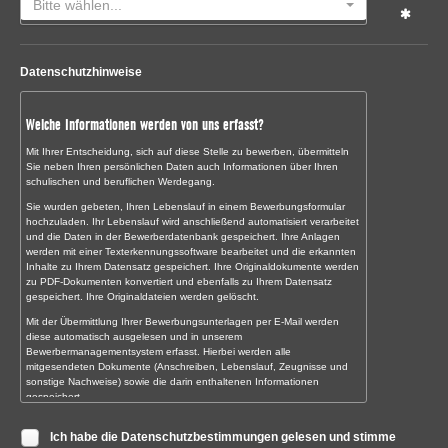
Bitte wählen...
Datenschutzhinweise
Welche Informationen werden von uns erfasst?
Mit Ihrer Entscheidung, sich auf diese Stelle zu bewerben, übermitteln
Sie neben Ihren persönlichen Daten auch Informationen über Ihren
schulischen und beruflichen Werdegang.
Sie wurden gebeten, Ihren Lebenslauf in einem Bewerbungsformular
hochzuladen. Ihr Lebenslauf wird anschließend automatisiert verarbeitet
und die Daten in der Bewerberdatenbank gespeichert. Ihre Anlagen
werden mit einer Texterkennungssoftware bearbeitet und die erkannten
Inhalte zu Ihrem Datensatz gespeichert. Ihre Originaldokumente werden
zu PDF-Dokumenten konvertiert und ebenfalls zu Ihrem Datensatz
gespeichert. Ihre Originaldateien werden gelöscht.
Mit der Übermittlung Ihrer Bewerbungsunterlagen per E-Mail werden
diese automatisch ausgelesen und in unserem
Bewerbermanagementsystem erfasst. Hierbei werden alle
mitgesendeten Dokumente (Anschreiben, Lebenslauf, Zeugnisse und
sonstige Nachweise) sowie die darin enthaltenen Informationen
gespeichert.
Sollten Sie uns Ihre Bewerbungsunterlagen noch persönlich oder auf
Ich habe die Datenschutzbestimmungen gelesen und stimme
dem Postweg übermitteln, digitalisieren wir diese zunächst und erfassen