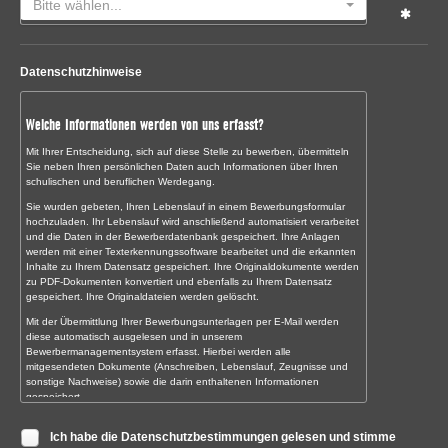
Bitte wählen...
Datenschutzhinweise
Welche Informationen werden von uns erfasst?
Mit Ihrer Entscheidung, sich auf diese Stelle zu bewerben, übermitteln
Sie neben Ihren persönlichen Daten auch Informationen über Ihren
schulischen und beruflichen Werdegang.
Sie wurden gebeten, Ihren Lebenslauf in einem Bewerbungsformular
hochzuladen. Ihr Lebenslauf wird anschließend automatisiert verarbeitet
und die Daten in der Bewerberdatenbank gespeichert. Ihre Anlagen
werden mit einer Texterkennungssoftware bearbeitet und die erkannten
Inhalte zu Ihrem Datensatz gespeichert. Ihre Originaldokumente werden
zu PDF-Dokumenten konvertiert und ebenfalls zu Ihrem Datensatz
gespeichert. Ihre Originaldateien werden gelöscht.
Mit der Übermittlung Ihrer Bewerbungsunterlagen per E-Mail werden
diese automatisch ausgelesen und in unserem
Bewerbermanagementsystem erfasst. Hierbei werden alle
mitgesendeten Dokumente (Anschreiben, Lebenslauf, Zeugnisse und
sonstige Nachweise) sowie die darin enthaltenen Informationen
gespeichert.
Sollten Sie uns Ihre Bewerbungsunterlagen noch persönlich oder auf
Ich habe die Datenschutzbestimmungen gelesen und stimme
dem Postweg übermitteln, digitalisieren wir diese zunächst und erfassen