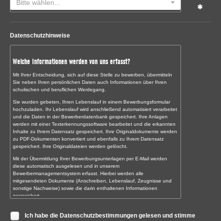
Bitte wählen...
Datenschutzhinweise
Welche Informationen werden von uns erfasst?
Mit Ihrer Entscheidung, sich auf diese Stelle zu bewerben, übermitteln
Sie neben Ihren persönlichen Daten auch Informationen über Ihren
schulischen und beruflichen Werdegang.
Sie wurden gebeten, Ihren Lebenslauf in einem Bewerbungsformular
hochzuladen. Ihr Lebenslauf wird anschließend automatisiert verarbeitet
und die Daten in der Bewerberdatenbank gespeichert. Ihre Anlagen
werden mit einer Texterkennungssoftware bearbeitet und die erkannten
Inhalte zu Ihrem Datensatz gespeichert. Ihre Originaldokumente werden
zu PDF-Dokumenten konvertiert und ebenfalls zu Ihrem Datensatz
gespeichert. Ihre Originaldateien werden gelöscht.
Mit der Übermittlung Ihrer Bewerbungsunterlagen per E-Mail werden
diese automatisch ausgelesen und in unserem
Bewerbermanagementsystem erfasst. Hierbei werden alle
mitgesendeten Dokumente (Anschreiben, Lebenslauf, Zeugnisse und
sonstige Nachweise) sowie die darin enthaltenen Informationen
gespeichert.
Sollten Sie uns Ihre Bewerbungsunterlagen noch persönlich oder auf
Ich habe die Datenschutzbestimmungen gelesen und stimme
dem Postweg übermitteln, digitalisieren wir diese zunächst und erfassen