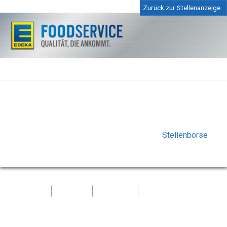
Zurück zur Stellenanzeige
Die ausgewählte Stelle ist nicht oder nicht mehr
vorhanden, oder die Bewerbungsfrist ist bereits
abgelaufen.
Bitte kontrollieren Sie Ihren Link in unserer
Stellenbörse
oder wählen Sie dort eine andere offene Position.
Kontakt
Impressum
Datenschutz