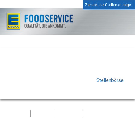
Zurück zur Stellenanzeige
Die ausgewählte Stelle ist nicht oder nicht mehr
vorhanden, oder die Bewerbungsfrist ist bereits
abgelaufen.
Bitte kontrollieren Sie Ihren Link in unserer
Stellenbörse
oder wählen Sie dort eine andere offene Position.
Kontakt
Impressum
Datenschutz