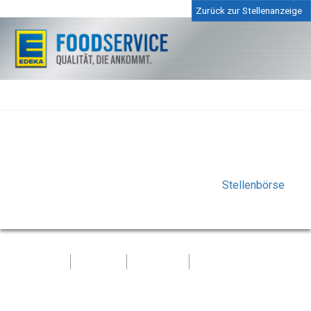
Zurück zur Stellenanzeige
Die ausgewählte Stelle ist nicht oder nicht mehr
vorhanden, oder die Bewerbungsfrist ist bereits
abgelaufen.
Bitte kontrollieren Sie Ihren Link in unserer
Stellenbörse
oder wählen Sie dort eine andere offene Position.
Kontakt
Impressum
Datenschutz