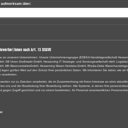
le aufmerksam über:
Bewerber/innen nach Art. 13 DSGVO
resse an unserem Unternehmen. Unsere Unternehmensgruppe (EDEKA Handelsgesellschaft Hessen
H, SB Union Großmarkt GmbH, Hessenring IT Strategie- und Servicegesellschaft mbH, Logistis
mbH, MK-WarenvertriebsGmbH, Hessenring Waren-Vertriebs-GmbH, Rheika-Delta Warenhandelsges
gen großen Wert auf den Schutz Ihrer persönlichen Daten. Wir informieren Sie daher, wie wir I
verarbeiten.
rden nur zu Zwecken verarbeitet, die im Zusammenhang mit Ihrem Interesse an einer aktuelle
 bei uns und der Bearbeitung Ihrer Bewerbung stehen. Alle Systeme, in denen Ihre personenb
nd gegen Zugriff geschützt und nur einem bestimmten, für Personal verantwortlichen Personenkre
bH