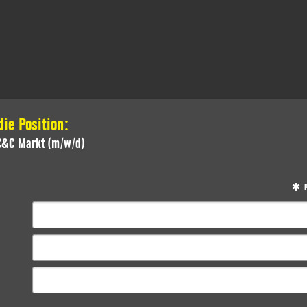
ie Position:
 C&C Markt (m/w/d)
P