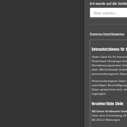
Ich wurde auf die Stel
Bitte wählen...
Datenschutzhinweise
Datenschutzhinweis für 
Vielen Dank für Ihr Inte
Fleischwerk Hessengut Gmb
Dienstleistungszentren G
mbH, RM Großmarkt GmbH) le
personenbezogenen Daten 
Personenbezogene Daten we
zukünftigen Beschäftigung
Daten gespeichert sind, si
zugänglich.
Verantwortliche Stelle:
SB Union Großmarkt Gm
Unter dem Schöneberg 20
DE-34212 Melsungen