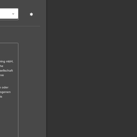
ring mbH,
che
ellschaft
hre
n oder
ezogenen
is