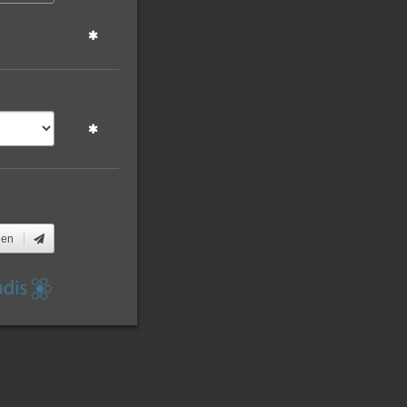
den
ebender
uflich
t, werden
te