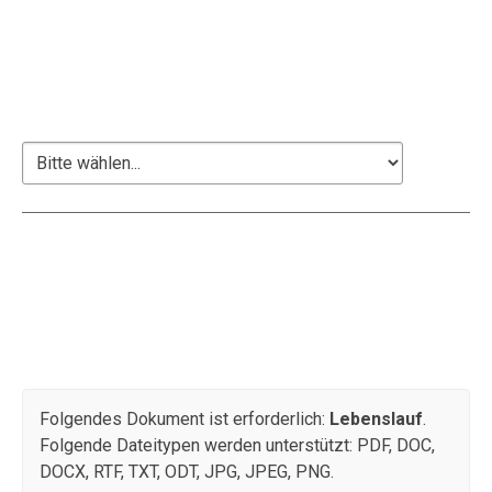
Ausbildung
Schulabschluss bei Antritt der Stelle
Schulabschluss
Dokumente
Hier besteht die Möglichkeit, Bewerbungsunterlagen
hochzuladen, z. B. Anschreiben, Lebenslauf, Zeugnisse
etc.
Folgendes Dokument ist erforderlich:
Lebenslauf
.
Folgende Dateitypen werden unterstützt: PDF, DOC,
DOCX, RTF, TXT, ODT, JPG, JPEG, PNG.