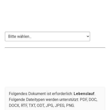
Ausbildung
Schulabschluss bei Antritt der Stelle
Schulabschluss
Dokumente
Hier besteht die Möglichkeit, Bewerbungsunterlagen
hochzuladen, z. B. Anschreiben, Lebenslauf, Zeugnisse
etc.
Folgendes Dokument ist erforderlich:
Lebenslauf
.
Folgende Dateitypen werden unterstützt: PDF, DOC,
DOCX, RTF, TXT, ODT, JPG, JPEG, PNG.