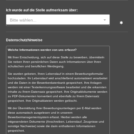
Ich wurde auf die Stelle aufmerksam über:
Bitte wählen...
Datenschutzhinweise
Welche Informationen werden von uns erfasst?
Mit Ihrer Entscheidung, sich auf diese Stelle zu bewerben, übermitteln
Sie neben Ihren persönlichen Daten auch Informationen über Ihren
schulischen und beruflichen Werdegang.
Sie wurden gebeten, Ihren Lebenslauf in einem Bewerbungsformular
hochzuladen. Ihr Lebenslauf wird anschließend automatisiert verarbeitet
und die Daten in der Bewerberdatenbank gespeichert. Ihre Anlagen
werden mit einer Texterkennungssoftware bearbeitet und die erkannten
Inhalte zu Ihrem Datensatz gespeichert. Ihre Originaldokumente werden
zu PDF-Dokumenten konvertiert und ebenfalls zu Ihrem Datensatz
gespeichert. Ihre Originaldateien werden gelöscht.
Mit der Übermittlung Ihrer Bewerbungsunterlagen per E-Mail werden
diese automatisch ausgelesen und in unserem
Bewerbermanagementsystem erfasst. Hierbei werden alle
mitgesendeten Dokumente (Anschreiben, Lebenslauf, Zeugnisse und
sonstige Nachweise) sowie die darin enthaltenen Informationen
gespeichert.