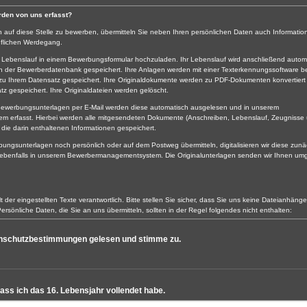
rden von uns erfasst?
ch auf diese Stelle zu bewerben, übermitteln Sie neben Ihren persönlichen Daten auch Informati
uflichen Werdegang.
 Lebenslauf in einem Bewerbungsformular hochzuladen. Ihr Lebenslauf wird anschließend automa
 in der Bewerberdatenbank gespeichert. Ihre Anlagen werden mit einer Texterkennungssoftware be
 zu Ihrem Datensatz gespeichert. Ihre Originaldokumente werden zu PDF-Dokumenten konvertiert
tz gespeichert. Ihre Originaldateien werden gelöscht.
r Bewerbungsunterlagen per E-Mail werden diese automatisch ausgelesen und in unserem
 erfasst. Hierbei werden alle mitgesendeten Dokumente (Anschreiben, Lebenslauf, Zeugnisse
die darin enthaltenen Informationen gespeichert.
bungsunterlagen noch persönlich oder auf dem Postweg übermitteln, digitalisieren wir diese zun
 ebenfalls in unserem Bewerbermanagementsystem. Die Originalunterlagen senden wir Ihnen u
lt der eingestellten Texte verantwortlich. Bitte stellen Sie sicher, dass Sie uns keine Dateianhänge
sönliche Daten, die Sie an uns übermitteln, sollten in der Regel folgendes nicht enthalten:
heiten,
enschutzbestimmungen gelesen und stimme zu.
eventuelle Schwangerschaft,
sche Herkunft,
er philosophische Überzeugungen,
dass ich das 16. Lebensjahr vollendet habe.
it und sexuelle Ausrichtung,