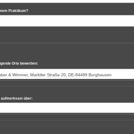
einem Praktikum?
olgende Orte bewerben:
ber & Wimmer, Marktler Straße 20, DE-84489 Burghausen
le aufmerksam über: