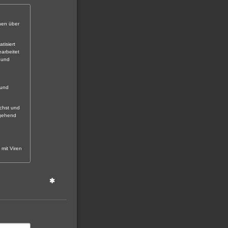
onen über
tisiert
arbeitet
 und
 und
ächst und
mgehend
 mit Viren