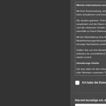
Welche Informationen we
Mit Ihrer Entscheidung, si
Ihren schulischen und ber
Sie wurden gebeten, Ihren
verarbeitet und die Daten
und die erkannten Inhalte
ebenfalls zu Ihrem Datensa
Mit der Übermittlung Ihre
Bewerbermanagementsystem
sonstige Nachweise) sowie 
Sollten Sie uns Ihre Bewer
erfassen sie anschließend
wieder zurück.
Unzulässige Inhalte
Sie sind allein für den Inha
oder Würmern zusenden. Per
· Informationen über Krank
Ich habe die Dat
· Informationen über eine 
· Informationen über ethni
· politische, religiöse od
Hiermit bestätige ich, 
· Gewerkschaftszugehörigke