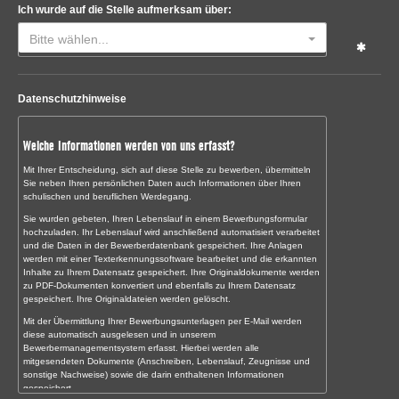
Ich wurde auf die Stelle aufmerksam über:
Bitte wählen...
Datenschutzhinweise
Welche Informationen werden von uns erfasst?
Mit Ihrer Entscheidung, sich auf diese Stelle zu bewerben, übermitteln
Sie neben Ihren persönlichen Daten auch Informationen über Ihren
schulischen und beruflichen Werdegang.
Sie wurden gebeten, Ihren Lebenslauf in einem Bewerbungsformular
hochzuladen. Ihr Lebenslauf wird anschließend automatisiert verarbeitet
und die Daten in der Bewerberdatenbank gespeichert. Ihre Anlagen
werden mit einer Texterkennungssoftware bearbeitet und die erkannten
Inhalte zu Ihrem Datensatz gespeichert. Ihre Originaldokumente werden
zu PDF-Dokumenten konvertiert und ebenfalls zu Ihrem Datensatz
gespeichert. Ihre Originaldateien werden gelöscht.
Mit der Übermittlung Ihrer Bewerbungsunterlagen per E-Mail werden
diese automatisch ausgelesen und in unserem
Bewerbermanagementsystem erfasst. Hierbei werden alle
mitgesendeten Dokumente (Anschreiben, Lebenslauf, Zeugnisse und
sonstige Nachweise) sowie die darin enthaltenen Informationen
gespeichert.