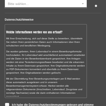
Bitte wählen...
Datenschutzhinweise
Welche Informationen werden von uns erfasst?
Mit Ihrer Entscheidung, sich auf diese Stelle zu bewerben, übermitteln
Sie neben Ihren persönlichen Daten auch Informationen über Ihren
schulischen und beruflichen Werdegang.
Sie wurden gebeten, Ihren Lebenslauf in einem Bewerbungsformular
hochzuladen. Ihr Lebenslauf wird anschließend automatisiert verarbeitet
und die Daten in der Bewerberdatenbank gespeichert. Ihre Anlagen
werden mit einer Texterkennungssoftware bearbeitet und die erkannten
Inhalte zu Ihrem Datensatz gespeichert. Ihre Originaldokumente werden
zu PDF-Dokumenten konvertiert und ebenfalls zu Ihrem Datensatz
gespeichert. Ihre Originaldateien werden gelöscht.
Mit der Übermittlung Ihrer Bewerbungsunterlagen per E-Mail werden
diese automatisch ausgelesen und in unserem
Bewerbermanagementsystem erfasst. Hierbei werden alle
mitgesendeten Dokumente (Anschreiben, Lebenslauf, Zeugnisse und
sonstige Nachweise) sowie die darin enthaltenen Informationen
gespeichert.
Sollten Sie uns Ihre Bewerbungsunterlagen noch persönlich oder auf
Ich habe die Datenschutzbestimmungen gelesen und stimme
dem Postweg übermitteln, digitalisieren wir diese zunächst und erfassen